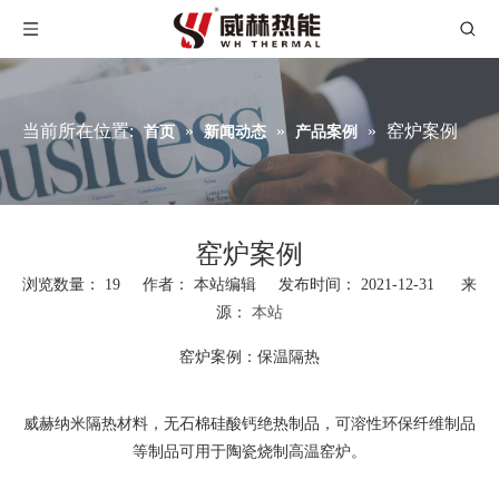
当前所在位置:
»
»
»
窑炉案例
首页
新闻动态
产品案例
窑炉案例
浏览数量：
19
作者： 本站编辑 发布时间： 2021-12-31 来
源：
本站
["wechat","weibo","qzone","douban","email"]
窑炉案例：保温隔热
威赫纳米隔热材料，无石棉硅酸钙绝热制品，可溶性环保纤维制品
等制品可用于陶瓷烧制高温窑炉。