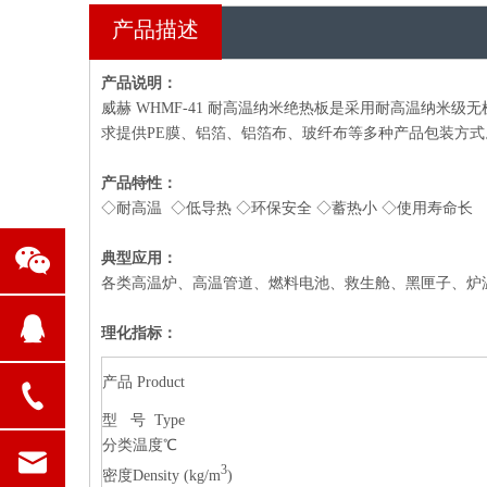
产品描述
产品说明
：
威赫 WHMF-41 耐高温纳米绝热板是采用耐高温纳米
求提供PE膜、铝箔、铝箔布、玻纤布等多种产品包装方式
产品特性
：
◇耐高温 ◇低导热 ◇环保安全 ◇蓄热小 ◇使用寿命长
典型应用：
各类高温炉、高温管道、燃料电池、救生舱、黑匣子、炉
理化指标
：
产品 Product
型 号 Type
分类温度℃
3
密度Density (kg/m
)