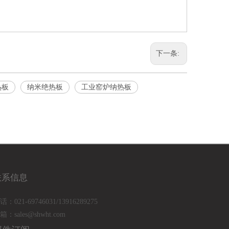
下一条:
热板
纳米绝热板
工业窑炉纳热板
联系信息
话：021-69746031/13916289275
箱：
sales@shwht.com