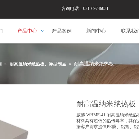
咨询电话：021-69746031
们
产品中心
产品案例
新闻中心
联系我
»
»
耐高温纳米绝热板
列
耐高温纳米绝热板、异型制品
耐高温纳米绝热板
威赫 WHMF-41 耐高温纳
材料具有超低的热传导率，其保温
据客户需求提供PE膜、铝箔、