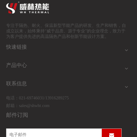
专注于隔热、耐火、保温
新型节能产品的研发、生产和销售，自
成立以来，始终秉持“威于品质、源于专业”的企业理念，致力于
为客户提供先进的高温隔热产品和创新节能设计方案。
快速链接
产品中心
联系信息
电话：021-69746031/13916289275
邮箱：
sales@shwht.com
邮件订阅