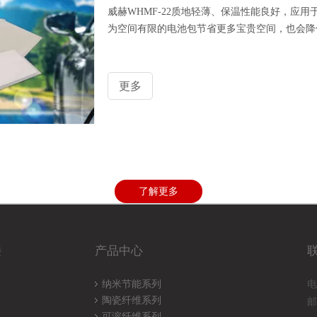
威赫WHMF-22质地轻薄、保温性能良好，应
为空间有限的电池包节省更多宝贵空间，也会降
更多
了解更多
接
产品中心
纳米节能系列
电
陶瓷纤维系列
邮
可溶纤维系列