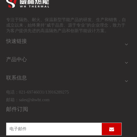
专注于隔热、耐火、保温
新型节能产品的研发、生产和销售，自
成立以来，始终秉持“威于品质、源于专业”的企业理念，致力于
为客户提供先进的高温隔热产品和创新节能设计方案。
快速链接
产品中心
联系信息
电话：021-69746031/13916289275
邮箱：
sales@shwht.com
邮件订阅