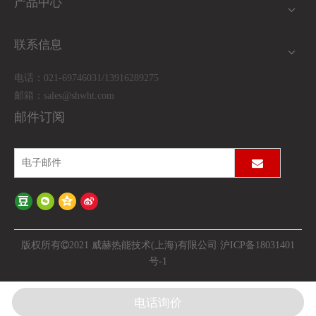
产品中心
联系信息
电话：021-69746031/13916289275
邮箱：
sales@shwht.com
邮件订阅
版权所有

2021 威赫热能技术(上海)有限公司
沪ICP备18031401
号-1
电话询价