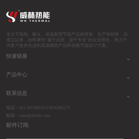
专注于隔热、耐火、保温
新型节能产品的研发、生产和销售，自
成立以来，始终秉持“威于品质、源于专业”的企业理念，致力于
为客户提供先进的高温隔热产品和创新节能设计方案。
快速链接
产品中心
联系信息
电话：021-69746031/13916289275
邮箱：
sales@shwht.com
邮件订阅