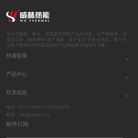
专注于隔热、耐火、保温
新型节能产品的研发、生产和销售，自
成立以来，始终秉持“威于品质、源于专业”的企业理念，致力于
为客户提供先进的高温隔热产品和创新节能设计方案。
快速链接
产品中心
联系信息
电话：021-69746031/13916289275
邮箱：
sales@shwht.com
邮件订阅